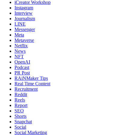
iCreator Workshop
Instagram
Interview
Journalism
LINE
Messenger
Meta
Metaverse
Netflix
News
NFT
OpenAI
Podcast
PR Post
RAiNMaker Tips
Real Time Content
Recruitment
Reddit
Reels
Report
SEO
Shorts
Snapchat
Social
Social Marketing