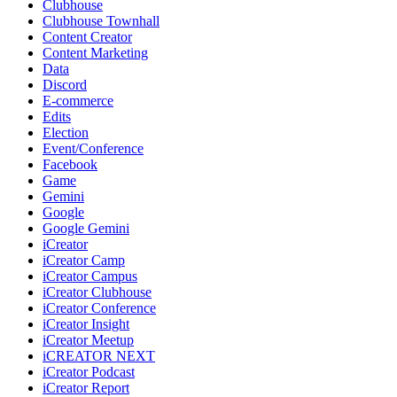
Clubhouse
Clubhouse Townhall
Content Creator
Content Marketing
Data
Discord
E-commerce
Edits
Election
Event/Conference
Facebook
Game
Gemini
Google
Google Gemini
iCreator
iCreator Camp
iCreator Campus
iCreator Clubhouse
iCreator Conference
iCreator Insight
iCreator Meetup
iCREATOR NEXT
iCreator Podcast
iCreator Report