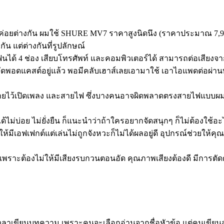
ะไม่ค่อยต่างกัน ผมใช้ SHURE MV7 ราคาสูงนิดนึง (ราคาประมาณ 7,9
น แต่ต่างกันที่รูปลักษณ์
ด้ 4 ช่อง เสียบโทรศัพท์ และคอมพิวเตอร์ได้ สามารถต่อเสียงจากคอ
จัดพอดแคสต์อยู่แล้ว พอมีคลับเฮาส์เลยเอามาใช้ เอาไอแพดต่อผ่านบ
ว้เปิดเพลง และสายไฟ ซึ่งบางคนอาจผิดพลาดตรงสายไฟแบบผม คือตัว
ำได้ไม่บ่อย ไม่ยั่งยืน ก็แนะนำว่าถ้าใครอยากจัดสนุกๆ ก็ไม่ต้องใช้
มีเอฟเฟกต์แต่เล่นไม่ถูกจังหวะก็ไม่ได้ผลอยู่ดี อุปกรณ์ช่วยให้คุณ
พราะต้องไม่ให้มีเสียงรบกวนตอนอัด คุณภาพเสียงต้องดี มีการตัดต่
ือนเวลาเขียนบทความ เพราะคนจะเลือกอ่านจากชื่อหัวข้อ แต่คนเขี