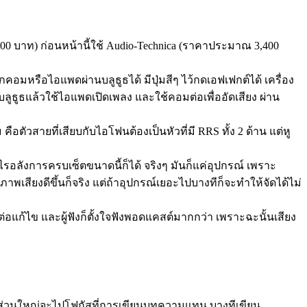
00 บาท) ก่อนหน้านี้ใช้ Audio-Technica (ราคาประมาณ 3,400
มหรือไอแพดผ่านบลูธูธได้ มีปุ่มสีๆ ไว้กดเอฟเฟกต์ได้ เครื่อง
ลูธูธแล้วใช้ไอแพดเปิดเพลง และใช้คอมต่อเพื่ออัดเสียง ผ่าน
สายที่เสียบกับไอโฟนต้องเป็นหัวที่มี RRS ทั้ง 2 ด้าน แต่หู
อะไรอลังการครบเซ็ตขนาดนี้ก็ได้ จริงๆ มันก็แค่อุปกรณ์ เพราะ
ภาพเสียงดีขึ้นก็จริง แต่ถ้าอุปกรณ์เยอะไปบางทีก็จะทำให้จัดได้ไม่
อแก้ไข และผู้ฟังก็ตั้งใจฟังพอดแคสต์มากกว่า เพราะฉะนั้นเสียง
ยนส่วนใหญ่จะไปโฟกัสที่การเขียนบทความแทน บางทีเขียน