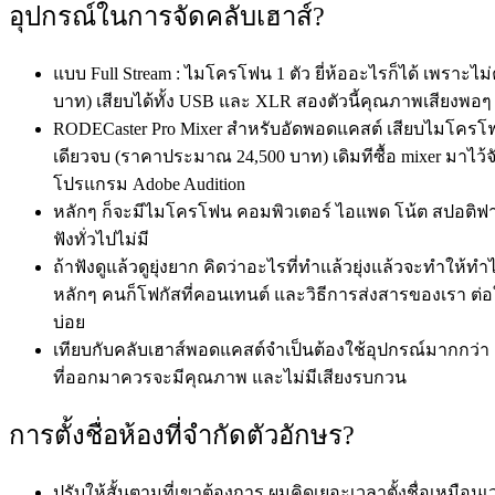
อุปกรณ์ในการจัดคลับเฮาส์?
แบบ Full Stream : ไมโครโฟน 1 ตัว ยี่ห้ออะไรก็ได้ เพรา
บาท) เสียบได้ทั้ง USB และ XLR สองตัวนี้คุณภาพเสียงพอๆ กั
RODECaster Pro Mixer สำหรับอัดพอดแคสต์ เสียบไมโครโฟนไ
เดียวจบ (ราคาประมาณ 24,500 บาท) เดิมทีซื้อ mixer มาไว้
โปรแกรม Adobe Audition
หลักๆ ก็จะมีไมโครโฟน คอมพิวเตอร์ ไอแพด โน้ต สปอติฟายไ
ฟังทั่วไปไม่มี
ถ้าฟังดูแล้วดูยุ่งยาก คิดว่าอะไรที่ทำแล้วยุ่งแล้วจะทำให้ท
หลักๆ คนก็โฟกัสที่คอนเทนต์ และวิธีการส่งสารของเรา ต่อให้
บ่อย
เทียบกับคลับเฮาส์พอดแคสต์จำเป็นต้องใช้อุปกรณ์มากกว่า เ
ที่ออกมาควรจะมีคุณภาพ และไม่มีเสียงรบกวน
การตั้งชื่อห้องที่จำกัดตัวอักษร?
ปรับให้สั้นตามที่เขาต้องการ ผมคิดเยอะเวลาตั้งชื่อเหม