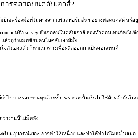
การตลาดบนคลับเฮาส์?
ป็นเครื่องมือที่ไม่ต่างจากแพลตฟอร์มอื่นๆ อย่างพอดแคสต์ หรือยูทู
itor หรือ survey สังเกตคนในคลับเฮาส์ ลองทำคอนเทนต์หยั่งเชิงเพ
ร แล้วดูว่าแมทช์กับคนในคลับเฮาส์มั้ย
 เข้าใจตัวเองแล้ว ก็หาแนวทางเพื่อผลิตออกมาเป็นคอนเทนต์
ม่ได้กำไร บางรอบขาดทุนด้วยซ้ำ เพราะฉะนั้นเงินไม่ใช่ตัวผลักดันใ
ว่างานนี้ไม่ม่ีพลัง
ัดเตรียมอุปกรณ์เยอะ อาจทำให้เหนื่อย และทำให้ทำได้ไม่สม่ำเสมอ