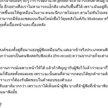
บรรยายบ่อยๆ จะรู้ว่าการจัดงาน on ground จะสามารถสบตาคนดู เห็น
่มั้ย อีกอย่างคือเราไม่สามารถแอ็กติง เล่นกับพื้นที่ได้ เพราะมันอยู่ที
ม่มีภาพขึ้นจอให้ดูเหมือนในงาน คนจะนึกภาพไม่ออก ตามไม่ทันไปเลย
้ สามารถมีห้องแชตแบบเรียลไทม์เพื่อไว้คุยหลังไมค์กับ Moderator หรือ
ั้งเบื้องหน้าและเบื้องหลัง
องทั้งคู่คือมาแย่งหูผู้ฟังเหมือนกัน แต่เอาเข้าจริงประเภทคนฟั
ียกว่าแยกเป็นคนฟังสดกับฟังแห้ง (Pre-record) ความยากง่ายก็จะต่า
ถานการณ์เฉพาะหน้าให้ได้ แล้วถ้าสัญญากับผู้ฟังไว้แล้วว่าจะมากี
ามก็คือสดทั้งหมดเลย เพราะฉะนั้นคนที่สามารถตอบได้ทุกคำถาม
 เพราะเราก็ต้องรับผิดชอบในคำตอบของตัวเอง
บเฮาส์มากกว่า เพราะเราได้เห็นหน้าผู้ฟัง บางทีจำผู้ฟังที่เข้ามาฟั
ิมมาฟังมั้ย
?