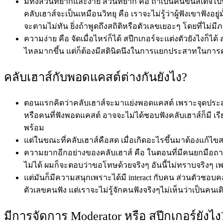
มีทั้งส่วนที่ยากและง่าย ส่วนที่
ยาก คือ ถ้าเป็นคนขึ้นสเตจไป
คลับเฮาส์จะเป็นเหมือนวิทยุ คือ เราจะไม่รู้ว่าผู้ฟังเขาฟังอยู
จะตามไม่ทัน ยิ่งถ้าพูดถึงสถิติหรือตัวเลขเยอะๆ โดยที่ไ
ความง่าย คือ จัดเมื่อไหร่ก็ได้ สปีกเกอร์จะแต่งตัวยังไงก็ได
ไหลมากขึ้น แต่ก็ต้องมีสตินิดนึงในการแยกประสาทในการคุยท
คลับเฮาส์กับพอดแคสต์ต่างกันยังไง?
ตอนแรกคิดว่าคลับเฮาส์จะมาแย่งพอดแคสต์ เพราะจุดประสงค์ข
หรือคนที่ฟังพอดแคสต์ อาจจะไม่ได้ชอบฟังคลับเฮาส์ก็มี เร
พร้อม
แต่ในขณะที่คลับเฮาส์คือสด เมื่อเกิดอะไรขึ้นมาต้องแก้ไขส
ความยากอีกอย่างของคลับเฮาส์ คือ ในตอนที่มีคนยกมือถ
ไม่ได้ ผมก็จะตอบว่าขอโทษด้วยจริงๆ อันนี้ไม่ทราบจริงๆ
แต่มันก็มีความสนุกเพราะได้มี interact กับคน ส่วนตัวชอบคลั
ตัวเลขคนฟัง แต่เราจะไม่รู้จักคนฟังจริงๆไม่เห็นว่าเป็นคนเด
มีการจัดการ Moderator หรือ สปีกเกอร์ยังไง