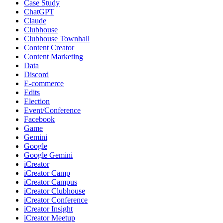
Case Study
ChatGPT
Claude
Clubhouse
Clubhouse Townhall
Content Creator
Content Marketing
Data
Discord
E-commerce
Edits
Election
Event/Conference
Facebook
Game
Gemini
Google
Google Gemini
iCreator
iCreator Camp
iCreator Campus
iCreator Clubhouse
iCreator Conference
iCreator Insight
iCreator Meetup