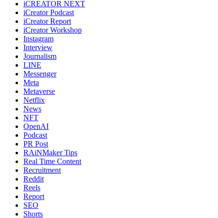
iCREATOR NEXT
iCreator Podcast
iCreator Report
iCreator Workshop
Instagram
Interview
Journalism
LINE
Messenger
Meta
Metaverse
Netflix
News
NFT
OpenAI
Podcast
PR Post
RAiNMaker Tips
Real Time Content
Recruitment
Reddit
Reels
Report
SEO
Shorts