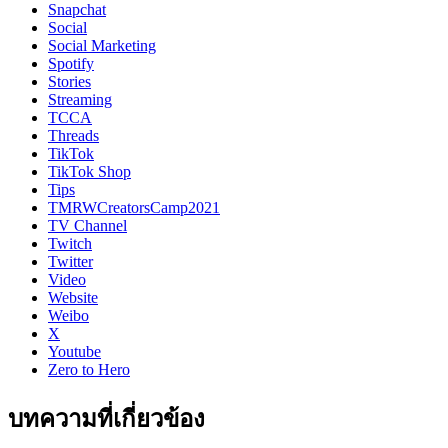
Snapchat
Social
Social Marketing
Spotify
Stories
Streaming
TCCA
Threads
TikTok
TikTok Shop
Tips
TMRWCreatorsCamp2021
TV Channel
Twitch
Twitter
Video
Website
Weibo
X
Youtube
Zero to Hero
บทความที่เกี่ยวข้อง