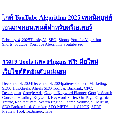
ไกด์ YouTube Algorithm 2025 เทคนิคบูสต์
เอนเกจคอนเทนต์สำหรับครีเอเตอร์
February 4, 2025
Thesky
AI
,
SEO
,
Shorts
,
Youtube
Algorithm
,
Shorts
,
youtube
,
YouTube Algorithm
,
youtube seo
รวม 9 Tools และ Plugins ฟรี! มือใหม่
เว็บไซต์ติดอันดับแน่นอน
December 4, 2024
December 4, 2024
patterest
Content Marketing
,
SEO
,
Tips
Ahrefs
,
Ahrefs SEO Toolbar
,
Backlink
,
CPC
,
Description
,
Google Ads
,
Google Keyword Planner
,
Google Search
Console
,
Heading
,
Keyword
,
Keyword Surfer
,
On-Page
,
Organic
Traffic
,
Redirect Path
,
Search Engine
,
Search Volume
,
SEMRush
,
SEO Broken Link Checker
,
SEO META in 1 CLICK
,
SERP
Preview Tool
,
Textmagic
,
Title